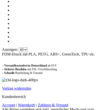
Anzeigen:
FDM-Druck mit PLA, PETG, ABS+, GreenTech, TPU etc.
Sicher und vertraut einkaufen
– Versandkostenfrei in Deutschland
ab 65 €
– Sicheres Bezahlen
mit SSL-Verschlüsselung
–
Schnelle
Bearbeitung & Versand
Vertrag widerrufen
Kundenbereich
Account
|
Warenkorb
|
Zahlung & Versand
Alle Preise verstehen sich inkl. gesetzlicher MwSt und zzgl.