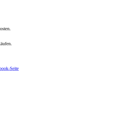
osten.
käufen.
book-Seite