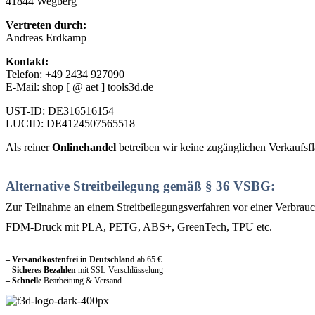
41844 Wegberg
Vertreten durch:
Andreas Erdkamp
Kontakt:
Telefon: +49 2434 927090
E-Mail: shop [ @ aet ] tools3d.de
UST-ID: DE316516154
LUCID: DE4124507565518
Als reiner
Onlinehandel
betreiben wir keine zugänglichen Verkaufsfl
Alternative Streitbeilegung gemäß § 36 VSBG:
Zur Teilnahme an einem Streitbeilegungsverfahren vor einer Verbraucher
FDM-Druck mit PLA, PETG, ABS+, GreenTech, TPU etc.
Sicher und vertraut einkaufen
– Versandkostenfrei in Deutschland
ab 65 €
– Sicheres Bezahlen
mit SSL-Verschlüsselung
–
Schnelle
Bearbeitung & Versand