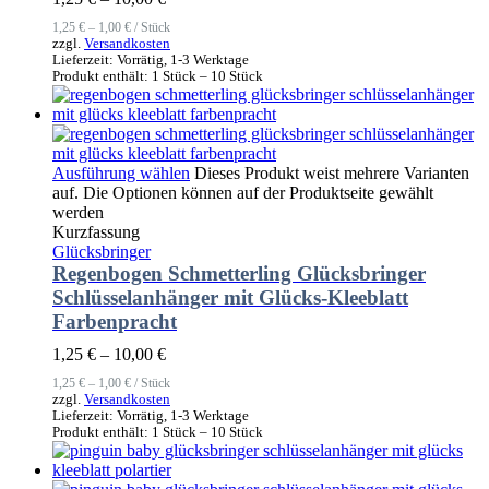
1,25
€
–
1,00
€
/
Stück
zzgl.
Versandkosten
Lieferzeit:
Vorrätig, 1-3 Werktage
Produkt enthält: 1
Stück
– 10
Stück
Ausführung wählen
Dieses Produkt weist mehrere Varianten
auf. Die Optionen können auf der Produktseite gewählt
werden
Kurzfassung
Glücksbringer
Regenbogen Schmetterling Glücksbringer
Schlüsselanhänger mit Glücks-Kleeblatt
Farbenpracht
1,25
€
–
10,00
€
1,25
€
–
1,00
€
/
Stück
zzgl.
Versandkosten
Lieferzeit:
Vorrätig, 1-3 Werktage
Produkt enthält: 1
Stück
– 10
Stück