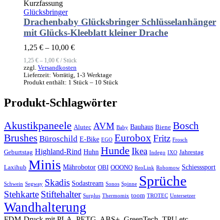
Kurzfassung
Glücksbringer
Drachenbaby Glücksbringer Schlüsselanhänger
mit Glücks-Kleeblatt kleiner Drache
1,25
€
–
10,00
€
1,25
€
–
1,00
€
/
Stück
zzgl.
Versandkosten
Lieferzeit:
Vorrätig, 1-3 Werktage
Produkt enthält: 1
Stück
– 10
Stück
Produkt-Schlagwörter
Akustikpaneele
Bosch
AVM
Bauhaus
Alutec
Biene
Baby
Brushes
Eurobox
Fritz
Büroschild
E-Bike
EGO
Frosch
Hunde
Ikea
Highland-Rind
Huhn
Geburtstag
Jahrestag
Indego
IXO
Minis
Mährobotor
Schiesssport
Laxihub
OBI
OOONO
ReoLink
Robomow
Sprüche
Skadis
Sodastream
Schwein
Segway
Sonos
Spinne
Stehkarte
Stiftehalter
toom
Surplus
Thermomix
TROTEC
Untersetzer
Wandhalterung
FDM-Druck mit PLA, PETG, ABS+, GreenTech, TPU etc.