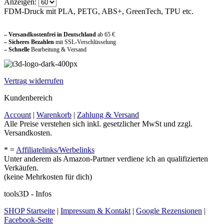
Anzeigen:
FDM-Druck mit PLA, PETG, ABS+, GreenTech, TPU etc.
Sicher und vertraut einkaufen
– Versandkostenfrei in Deutschland
ab 65 €
– Sicheres Bezahlen
mit SSL-Verschlüsselung
–
Schnelle
Bearbeitung & Versand
Vertrag widerrufen
Kundenbereich
Account
|
Warenkorb
|
Zahlung & Versand
Alle Preise verstehen sich inkl. gesetzlicher MwSt und zzgl.
Versandkosten.
* =
Affiliatelinks/Werbelinks
Unter anderem als Amazon-Partner verdiene ich an qualifizierten
Verkäufen.
(keine Mehrkosten für dich)
tools3D - Infos
SHOP Startseite
|
Impressum & Kontakt
|
Google Rezensionen
|
Facebook-Seite