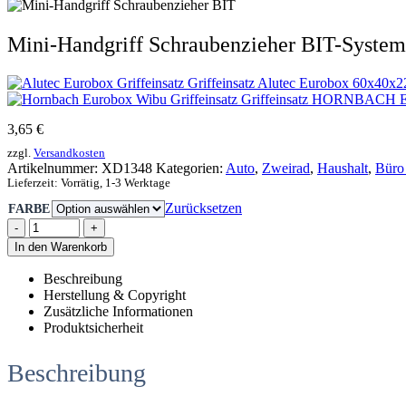
Mini-Handgriff Schraubenzieher BIT-System
Griffeinsatz Alutec Eurobox 60x40x
Griffeinsatz HORNBACH Eur
3,65
€
zzgl.
Versandkosten
Artikelnummer:
XD1348
Kategorien:
Auto
,
Zweirad
,
Haushalt
,
Büro 
Lieferzeit:
Vorrätig, 1-3 Werktage
Zurücksetzen
FARBE
-
+
In den Warenkorb
Beschreibung
Herstellung & Copyright
Zusätzliche Informationen
Produktsicherheit
Beschreibung