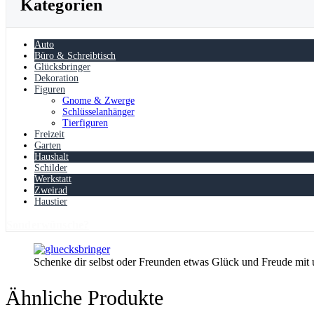
Kategorien
Auto
Büro & Schreibtisch
Glücksbringer
Dekoration
Figuren
Gnome & Zwerge
Schlüsselanhänger
Tierfiguren
Freizeit
Garten
Haushalt
Schilder
Werkstatt
Zweirad
Haustier
Sonderwünsche?
Schenke dir selbst oder Freunden etwas Glück und Freude mit
Ähnliche Produkte