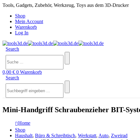
Tools, Gadgets, Zubehör, Werkzeug, Toys aus dem 3D-Drucker
Shop
Mein Account
Warenkorb
Log In
Search
0,00
€
0
Warenkorb
Search
Mini-Handgriff Schraubenzieher BIT-Syst
Home
Shop
Haushalt
,
Büro & Schreibtisch
,
Werkstatt
,
Auto
,
Zweirad