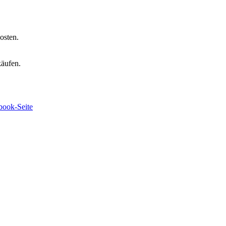
osten.
käufen.
book-Seite