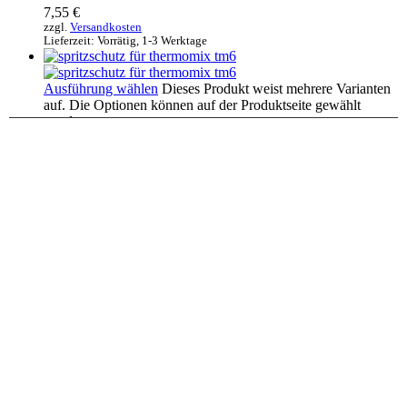
7,55
€
zzgl.
Versandkosten
Lieferzeit:
Vorrätig, 1-3 Werktage
Ausführung wählen
Dieses Produkt weist mehrere Varianten
auf. Die Optionen können auf der Produktseite gewählt
werden
Kurzfassung
Haushalt
Spritzschutz für Thermomix TM6
11,65
€
zzgl.
Versandkosten
Lieferzeit:
Vorrätig, 1-3 Werktage
In den Warenkorb
Kurzfassung
Haushalt
,
Büro & Schreibtisch
Wandhalterung für Fritz Telefon C4/M2 AVM
Telefonhalterung
6,95
€
zzgl.
Versandkosten
Lieferzeit:
Vorrätig, 1-3 Werktage