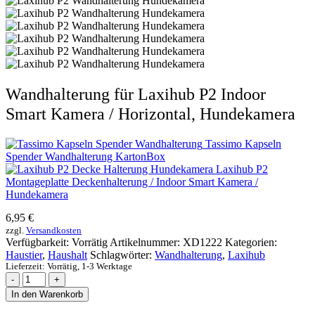
Wandhalterung für Laxihub P2 Indoor
Smart Kamera / Horizontal, Hundekamera
Tassimo Kapseln
Spender Wandhalterung KartonBox
Laxihub P2
Montageplatte Deckenhalterung / Indoor Smart Kamera /
Hundekamera
6,95
€
zzgl.
Versandkosten
Verfügbarkeit:
Vorrätig
Artikelnummer:
XD1222
Kategorien:
Haustier
,
Haushalt
Schlagwörter:
Wandhalterung
,
Laxihub
Lieferzeit:
Vorrätig, 1-3 Werktage
-
+
In den Warenkorb