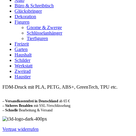
Auto
Büro & Schreibtisch
Glücksbringer
Dekoration
Figuren
Gnome & Zwerge
Schlüsselanhänger
Tierfiguren
Freizeit
Garten
Haushalt
Schilder
Werkstatt
Zweirad
Haustier
FDM-Druck mit PLA, PETG, ABS+, GreenTech, TPU etc.
Sicher und vertraut einkaufen
– Versandkostenfrei in Deutschland
ab 65 €
– Sicheres Bezahlen
mit SSL-Verschlüsselung
–
Schnelle
Bearbeitung & Versand
Vertrag widerrufen