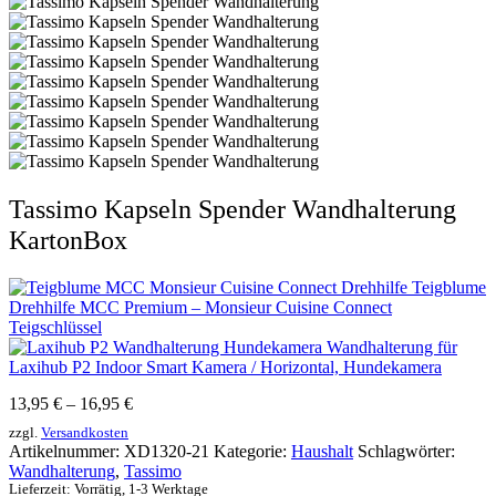
Tassimo Kapseln Spender Wandhalterung
KartonBox
Teigblume
Drehhilfe MCC Premium – Monsieur Cuisine Connect
Teigschlüssel
Wandhalterung für
Laxihub P2 Indoor Smart Kamera / Horizontal, Hundekamera
13,95
€
–
16,95
€
zzgl.
Versandkosten
Artikelnummer:
XD1320-21
Kategorie:
Haushalt
Schlagwörter:
Wandhalterung
,
Tassimo
Lieferzeit:
Vorrätig, 1-3 Werktage