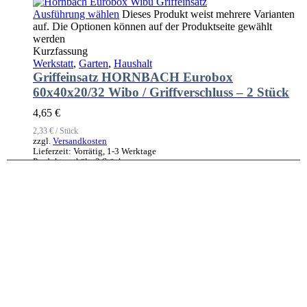
Ausführung wählen
Dieses Produkt weist mehrere Varianten
auf. Die Optionen können auf der Produktseite gewählt
werden
Kurzfassung
Werkstatt
,
Garten
,
Haushalt
Griffeinsatz HORNBACH Eurobox
60x40x20/32 Wibo / Griffverschluss – 2 Stück
4,65
€
2,33
€
/
Stück
zzgl.
Versandkosten
Lieferzeit:
Vorrätig, 1-3 Werktage
Produkt enthält: 2
Stück
Ausführung wählen
Dieses Produkt weist mehrere Varianten
auf. Die Optionen können auf der Produktseite gewählt
werden
Kurzfassung
Freizeit
,
Haushalt
Sonos Beam Soundbar Wandhalterung
6,85
€
zzgl.
Versandkosten
Lieferzeit:
Vorrätig, 1-3 Werktage