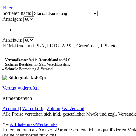
Filter
Sortieren nach:
Anzeigen:
Anzeigen:
FDM-Druck mit PLA, PETG, ABS+, GreenTech, TPU etc.
Sicher und vertraut einkaufen
– Versandkostenfrei in Deutschland
ab 65 €
– Sicheres Bezahlen
mit SSL-Verschlüsselung
–
Schnelle
Bearbeitung & Versand
Vertrag widerrufen
Kundenbereich
Account
|
Warenkorb
|
Zahlung & Versand
Alle Preise verstehen sich inkl. gesetzlicher MwSt und zzgl. Versandk
* =
Affiliatelinks/Werbelinks
Unter anderem als Amazon-Partner verdiene ich an qualifizierten Ver
(keine Mehrkosten für dich)