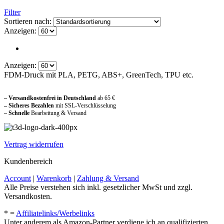
Filter
Sortieren nach:
Anzeigen:
Anzeigen:
FDM-Druck mit PLA, PETG, ABS+, GreenTech, TPU etc.
Sicher und vertraut einkaufen
– Versandkostenfrei in Deutschland
ab 65 €
– Sicheres Bezahlen
mit SSL-Verschlüsselung
–
Schnelle
Bearbeitung & Versand
Vertrag widerrufen
Kundenbereich
Account
|
Warenkorb
|
Zahlung & Versand
Alle Preise verstehen sich inkl. gesetzlicher MwSt und zzgl.
Versandkosten.
* =
Affiliatelinks/Werbelinks
Unter anderem als Amazon-Partner verdiene ich an qualifizierten