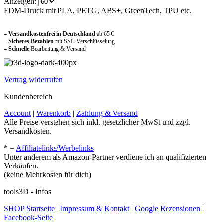
Anzeigen:
FDM-Druck mit PLA, PETG, ABS+, GreenTech, TPU etc.
Sicher und vertraut einkaufen
– Versandkostenfrei in Deutschland
ab 65 €
– Sicheres Bezahlen
mit SSL-Verschlüsselung
–
Schnelle
Bearbeitung & Versand
Vertrag widerrufen
Kundenbereich
Account
|
Warenkorb
|
Zahlung & Versand
Alle Preise verstehen sich inkl. gesetzlicher MwSt und zzgl.
Versandkosten.
* =
Affiliatelinks/Werbelinks
Unter anderem als Amazon-Partner verdiene ich an qualifizierten
Verkäufen.
(keine Mehrkosten für dich)
tools3D - Infos
SHOP Startseite
|
Impressum & Kontakt
|
Google Rezensionen
|
Facebook-Seite