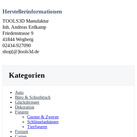
Herstellerinformationen
TOOLS3D Manufaktur
Inh. Andreas Erdkamp
Friedenstrasse 9
41844 Wegberg
02434-927090
shop[@]tools3d.de
Kategorien
Auto
Büro & Schreibtisch
Glücksbringer
Dekoration
Figuren
Gnome & Zwerge
Schlüsselanhänger
Tierfiguren
Freizeit
Garten