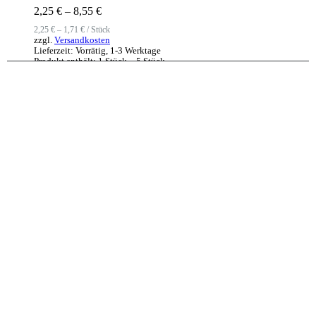
2,25
€
–
8,55
€
2,25
€
–
1,71
€
/
Stück
zzgl.
Versandkosten
Lieferzeit:
Vorrätig, 1-3 Werktage
Produkt enthält: 1
Stück
– 5
Stück
Ausführung wählen
Dieses Produkt weist mehrere Varianten
auf. Die Optionen können auf der Produktseite gewählt
werden
Kurzfassung
Schlüsselanhänger
Baby Krokodil Schlüsselanhänger
2,25
€
–
8,55
€
2,25
€
–
1,71
€
/
Stück
zzgl.
Versandkosten
Lieferzeit:
Vorrätig, 1-3 Werktage
Produkt enthält: 1
Stück
– 5
Stück
Ausführung wählen
Dieses Produkt weist mehrere Varianten
auf. Die Optionen können auf der Produktseite gewählt
werden
Kurzfassung