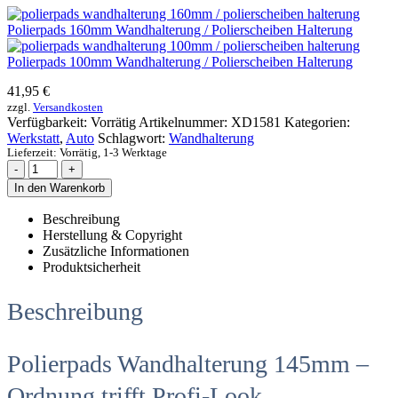
Polierpads 160mm Wandhalterung / Polierscheiben Halterung
Polierpads 100mm Wandhalterung / Polierscheiben Halterung
41,95
€
zzgl.
Versandkosten
Verfügbarkeit:
Vorrätig
Artikelnummer:
XD1581
Kategorien:
Werkstatt
,
Auto
Schlagwort:
Wandhalterung
Lieferzeit:
Vorrätig, 1-3 Werktage
-
+
In den Warenkorb
Beschreibung
Herstellung & Copyright
Zusätzliche Informationen
Produktsicherheit
Beschreibung
Polierpads Wandhalterung 145mm –
Ordnung trifft Profi-Look