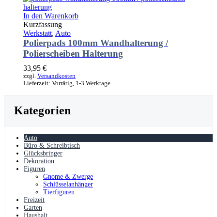
In den Warenkorb
Kurzfassung
Werkstatt
,
Auto
Polierpads 100mm Wandhalterung /
Polierscheiben Halterung
33,95
€
zzgl.
Versandkosten
Lieferzeit:
Vorrätig, 1-3 Werktage
Kategorien
Auto
Büro & Schreibtisch
Glücksbringer
Dekoration
Figuren
Gnome & Zwerge
Schlüsselanhänger
Tierfiguren
Freizeit
Garten
Haushalt