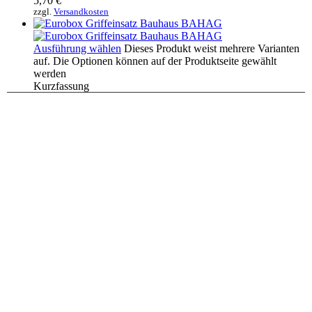
5,70
€
zzgl.
Versandkosten
Ausführung wählen
Dieses Produkt weist mehrere Varianten
auf. Die Optionen können auf der Produktseite gewählt
werden
Kurzfassung
Werkstatt
,
Garten
,
Haushalt
Griffeinsatz BAUHAUS Eurobox 60x40x12/20
BAHAG / Griffverschluss – 2 Stück
5,15
€
2,58
€
/
Stück
zzgl.
Versandkosten
Lieferzeit:
Vorrätig, 1-3 Werktage
Produkt enthält: 2
Stück
Ausführung wählen
Dieses Produkt weist mehrere Varianten
auf. Die Optionen können auf der Produktseite gewählt
werden
Kurzfassung
Haushalt
,
Werkstatt
,
Garten
Griffeinsatz OBI Eurobox Bauhaus Surplus /