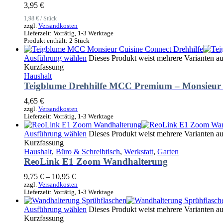
3,95
€
1,98
€
/
Stück
zzgl.
Versandkosten
Lieferzeit:
Vorrätig, 1-3 Werktage
Produkt enthält: 2
Stück
Ausführung wählen
Dieses Produkt weist mehrere Varianten a
Kurzfassung
Haushalt
Teigblume Drehhilfe MCC Premium – Monsieur C
4,65
€
zzgl.
Versandkosten
Lieferzeit:
Vorrätig, 1-3 Werktage
Ausführung wählen
Dieses Produkt weist mehrere Varianten a
Kurzfassung
Haushalt
,
Büro & Schreibtisch
,
Werkstatt
,
Garten
ReoLink E1 Zoom Wandhalterung
9,75
€
–
10,95
€
zzgl.
Versandkosten
Lieferzeit:
Vorrätig, 1-3 Werktage
Ausführung wählen
Dieses Produkt weist mehrere Varianten a
Kurzfassung