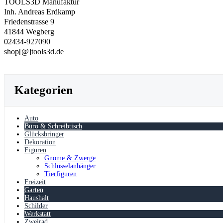
TOOLS3D Manufaktur
Inh. Andreas Erdkamp
Friedenstrasse 9
41844 Wegberg
02434-927090
shop[@]tools3d.de
Kategorien
Auto
Büro & Schreibtisch
Glücksbringer
Dekoration
Figuren
Gnome & Zwerge
Schlüsselanhänger
Tierfiguren
Freizeit
Garten
Haushalt
Schilder
Werkstatt
Zweirad