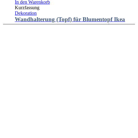
In den Warenkorb
Kurzfassung
Dekoration
Wandhalterung (Topf) für Blumentopf Ikea
FEJKA 90 x 65 x 78(h)mm an Akustikpaneele /
Blumenhalterung Kohlefaserverstärkt
12,65
€
zzgl.
Versandkosten
Lieferzeit:
Vorrätig, 1-3 Werktage
In den Warenkorb
Kurzfassung
Dekoration
Schlüsselbrett LUIS 6-fach für Akustikpaneele
13mm / Schlüsselleiste Schlüsselhaken
Kohlefaserverstärkt
13,95
€
zzgl.
Versandkosten
Lieferzeit:
Vorrätig, 1-3 Werktage