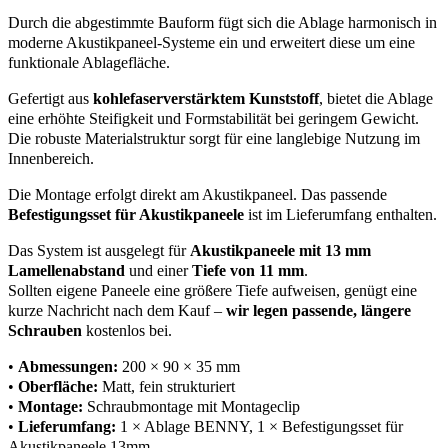
Durch die abgestimmte Bauform fügt sich die Ablage harmonisch in
moderne Akustikpaneel-Systeme ein und erweitert diese um eine
funktionale Ablagefläche.
Gefertigt aus
kohlefaserverstärktem Kunststoff
, bietet die Ablage
eine erhöhte Steifigkeit und Formstabilität bei geringem Gewicht.
Die robuste Materialstruktur sorgt für eine langlebige Nutzung im
Innenbereich.
Die Montage erfolgt direkt am Akustikpaneel. Das passende
Befestigungsset für Akustikpaneele
ist im Lieferumfang enthalten.
Das System ist ausgelegt für
Akustikpaneele mit 13 mm
Lamellenabstand
und einer
Tiefe von 11 mm
.
Sollten eigene Paneele eine größere Tiefe aufweisen, genügt eine
kurze Nachricht nach dem Kauf –
wir legen passende, längere
Schrauben
kostenlos bei.
•
Abmessungen:
200 × 90 × 35 mm
•
Oberfläche:
Matt, fein strukturiert
•
Montage:
Schraubmontage mit Montageclip
•
Lieferumfang:
1 × Ablage BENNY, 1 × Befestigungsset für
Akustikpaneele 13mm