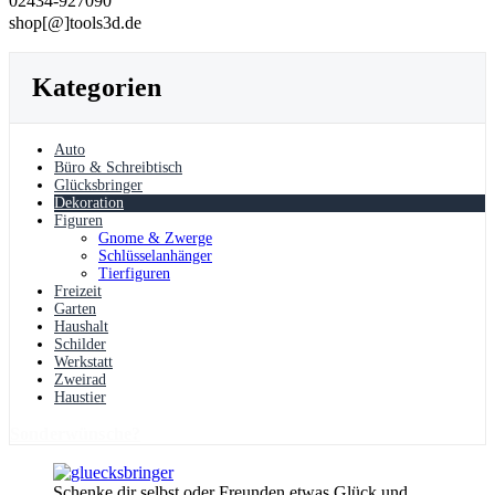
02434-927090
shop[@]tools3d.de
Kategorien
Auto
Büro & Schreibtisch
Glücksbringer
Dekoration
Figuren
Gnome & Zwerge
Schlüsselanhänger
Tierfiguren
Freizeit
Garten
Haushalt
Schilder
Werkstatt
Zweirad
Haustier
Sonderwünsche?
Schenke dir selbst oder Freunden etwas Glück und