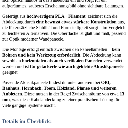
sich optisch nahtlos in das Paneelbild ein und sorgt für ein
aufgeräumtes, sauberes Erscheinungsbild ohne sichtbare Leitungen.
Gefertigt aus
hochwertigem PLA+ Filament
, zeichnet sich die
Abdeckung durch
eine bewusst etwas stärkere Konstruktion
aus,
die für zusätzliche Stabilität und Formsteifigkeit sorgt – im Vergleich
zu leichteren Alternativen. Die Oberfläche ist glatt und matt, passend
zur Optik moderner Wandpaneele.
Die Montage erfolgt einfach zwischen den Paneellamellen –
kein
Bohren und kein Werkzeug erforderlich
. Die Abdeckung kann
sowohl an
horizontalen als auch vertikalen Paneelen
verwendet
werden und ist
für getackerte wie auch geklebte Akustikpaneele
geeignet.
Passende Akustikpaneele findest du unter anderem bei
OBI,
Bauhaus, Hornbach, Toom, Holzland, Planeo und weiteren
Anbietern
. Diese nutzen in der Regel Zwischenräume von etwa
13
mm
, was diese Kabelabdeckung zu einer praktischen Lösung für
viele gängige Systeme macht.
Details im Überblick: