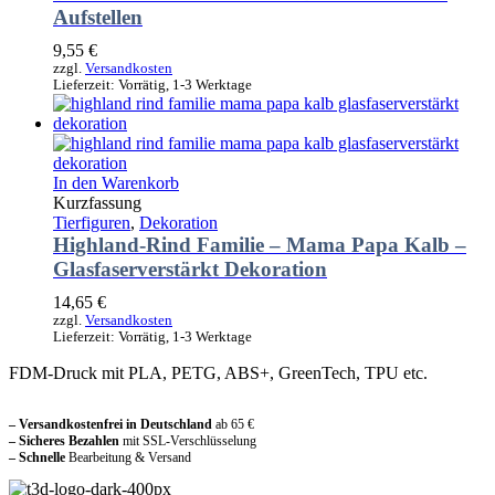
Aufstellen
9,55
€
zzgl.
Versandkosten
Lieferzeit:
Vorrätig, 1-3 Werktage
In den Warenkorb
Kurzfassung
Tierfiguren
,
Dekoration
Highland-Rind Familie – Mama Papa Kalb –
Glasfaserverstärkt Dekoration
14,65
€
zzgl.
Versandkosten
Lieferzeit:
Vorrätig, 1-3 Werktage
FDM-Druck mit PLA, PETG, ABS+, GreenTech, TPU etc.
Sicher und vertraut einkaufen
– Versandkostenfrei in Deutschland
ab 65 €
– Sicheres Bezahlen
mit SSL-Verschlüsselung
–
Schnelle
Bearbeitung & Versand