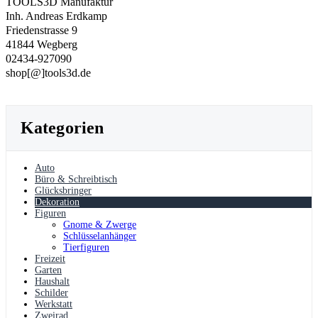
TOOLS3D Manufaktur
Inh. Andreas Erdkamp
Friedenstrasse 9
41844 Wegberg
02434-927090
shop[@]tools3d.de
Kategorien
Auto
Büro & Schreibtisch
Glücksbringer
Dekoration
Figuren
Gnome & Zwerge
Schlüsselanhänger
Tierfiguren
Freizeit
Garten
Haushalt
Schilder
Werkstatt
Zweirad