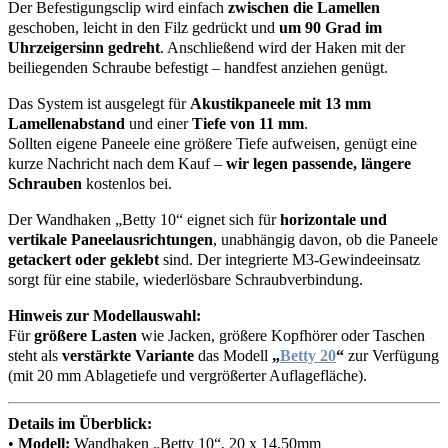
Der Befestigungsclip wird einfach
zwischen die Lamellen
geschoben, leicht in den Filz gedrückt und
um 90 Grad im
Uhrzeigersinn gedreht
. Anschließend wird der Haken mit der
beiliegenden Schraube befestigt – handfest anziehen genügt.
Das System ist ausgelegt für
Akustikpaneele mit 13 mm
Lamellenabstand
und einer
Tiefe von 11 mm
.
Sollten eigene Paneele eine größere Tiefe aufweisen, genügt eine
kurze Nachricht nach dem Kauf –
wir legen passende, längere
Schrauben
kostenlos bei.
Der Wandhaken „Betty 10“ eignet sich für
horizontale und
vertikale Paneelausrichtungen
, unabhängig davon, ob die Paneele
getackert oder geklebt
sind. Der integrierte M3-Gewindeeinsatz
sorgt für eine stabile, wiederlösbare Schraubverbindung.
Hinweis zur Modellauswahl:
Für
größere Lasten
wie Jacken, größere Kopfhörer oder Taschen
steht als
verstärkte Variante
das Modell
„
Betty 20
“
zur Verfügung
(mit 20 mm Ablagetiefe und vergrößerter Auflagefläche).
Details im Überblick:
•
Modell:
Wandhaken „Betty 10“, 20 x 14,50mm