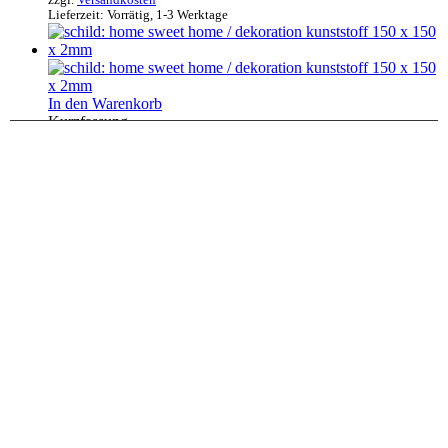
zzgl.
Versandkosten
Lieferzeit:
Vorrätig, 1-3 Werktage
In den Warenkorb
Kurzfassung
Dekoration
4x Untersetzer One Piece mit Ständer / Jolly
Roger Widerstand Totenkopf Flagge Strohhut
9,95
€
2,49
€
/
Stück
zzgl.
Versandkosten
Lieferzeit:
Vorrätig, 1-3 Werktage
Produkt enthält: 4
Stück
In den Warenkorb
Kurzfassung
Dekoration
BETTY 20 – Wandhaken für Akustikpaneele