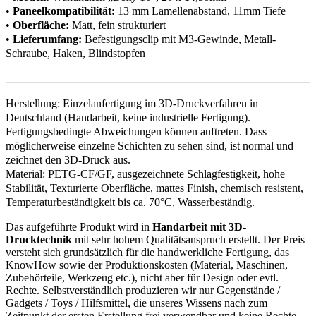
•
Paneelkompatibilität:
13 mm Lamellenabstand, 11mm Tiefe
•
Oberfläche:
Matt, fein strukturiert
•
Lieferumfang:
Befestigungsclip mit M3-Gewinde, Metall-
Schraube, Haken, Blindstopfen
Herstellung: Einzelanfertigung im 3D-Druckverfahren in
Deutschland (Handarbeit, keine industrielle Fertigung).
Fertigungsbedingte Abweichungen können auftreten. Dass
möglicherweise einzelne Schichten zu sehen sind, ist normal und
zeichnet den 3D-Druck aus.
Material: PETG-CF/GF, ausgezeichnete Schlagfestigkeit, hohe
Stabilität, Texturierte Oberfläche, mattes Finish, chemisch resistent,
Temperaturbeständigkeit bis ca. 70°C, Wasserbeständig.
Das aufgeführte Produkt wird in
Handarbeit mit 3D-
Drucktechnik
mit sehr hohem Qualitätsanspruch erstellt. Der Preis
versteht sich grundsätzlich für die handwerkliche Fertigung, das
KnowHow sowie der Produktionskosten (Material, Maschinen,
Zubehörteile, Werkzeug etc.), nicht aber für Design oder evtl.
Rechte. Selbstverständlich produzieren wir nur Gegenstände /
Gadgets / Toys / Hilfsmittel, die unseres Wissens nach zum
Zeitpunkt der ersten Erstellung frei verwendbar und keine Rechte