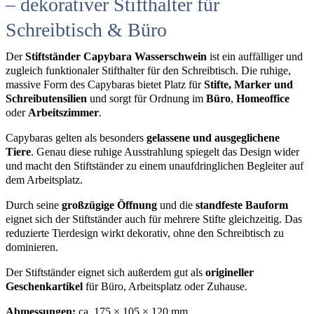
– dekorativer Stifthalter für
Schreibtisch & Büro
Der
Stiftständer Capybara Wasserschwein
ist ein auffälliger und
zugleich funktionaler Stifthalter für den Schreibtisch. Die ruhige,
massive Form des Capybaras bietet Platz für
Stifte, Marker und
Schreibutensilien
und sorgt für Ordnung im
Büro
,
Homeoffice
oder
Arbeitszimmer
.
Capybaras gelten als besonders
gelassene und ausgeglichene
Tiere
. Genau diese ruhige Ausstrahlung spiegelt das Design wider
und macht den Stiftständer zu einem unaufdringlichen Begleiter auf
dem Arbeitsplatz.
Durch seine
großzügige Öffnung
und die
standfeste Bauform
eignet sich der Stiftständer auch für mehrere Stifte gleichzeitig. Das
reduzierte Tierdesign wirkt dekorativ, ohne den Schreibtisch zu
dominieren.
Der Stiftständer eignet sich außerdem gut als
origineller
Geschenkartikel
für Büro, Arbeitsplatz oder Zuhause.
Abmessungen:
ca. 175 × 105 × 120 mm