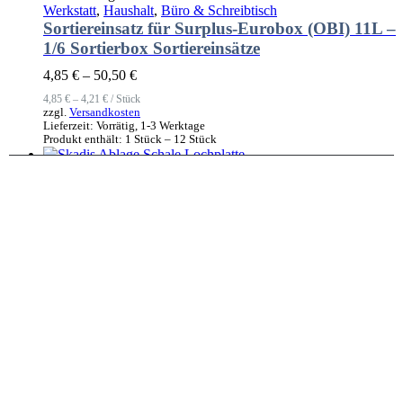
Werkstatt
,
Haushalt
,
Büro & Schreibtisch
Sortiereinsatz für Surplus-Eurobox (OBI) 11L –
1/6 Sortierbox Sortiereinsätze
4,85
€
–
50,50
€
4,85
€
–
4,21
€
/
Stück
zzgl.
Versandkosten
Lieferzeit:
Vorrätig, 1-3 Werktage
Produkt enthält: 1
Stück
– 12
Stück
Ausführung wählen
Dieses Produkt weist mehrere Varianten
auf. Die Optionen können auf der Produktseite gewählt
werden
Kurzfassung
Haushalt
,
Büro & Schreibtisch
,
Werkstatt
Schale / Ablage für SKADIS Lochplatte Regal
System
6,55
€
zzgl.
Versandkosten
Lieferzeit:
Vorrätig, 1-3 Werktage
Ausführung wählen
Dieses Produkt weist mehrere Varianten