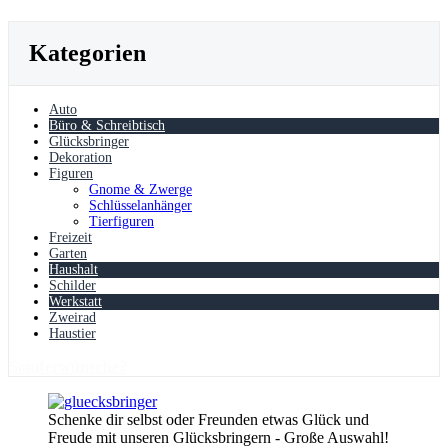
Kategorien
Auto
Büro & Schreibtisch
Glücksbringer
Dekoration
Figuren
Gnome & Zwerge
Schlüsselanhänger
Tierfiguren
Freizeit
Garten
Haushalt
Schilder
Werkstatt
Zweirad
Haustier
Sonderwünsche?
Schenke dir selbst oder Freunden etwas Glück und
Freude mit unseren Glücksbringern - Große Auswahl!