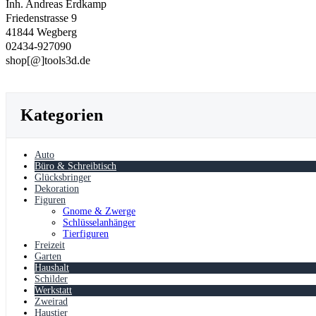
Inh. Andreas Erdkamp
Friedenstrasse 9
41844 Wegberg
02434-927090
shop[@]tools3d.de
Kategorien
Auto
Büro & Schreibtisch
Glücksbringer
Dekoration
Figuren
Gnome & Zwerge
Schlüsselanhänger
Tierfiguren
Freizeit
Garten
Haushalt
Schilder
Werkstatt
Zweirad
Haustier