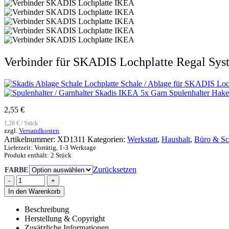
Verbinder für SKADIS Lochplatte Regal Sys
Schale / Ablage für SKADIS Loc
5x Garn Spulenhalter Hake
2,55
€
1,28
€
/
Stück
zzgl.
Versandkosten
Artikelnummer:
XD1311
Kategorien:
Werkstatt
,
Haushalt
,
Büro & Sch
Lieferzeit:
Vorrätig, 1-3 Werktage
Produkt enthält: 2
Stück
Zurücksetzen
FARBE
-
+
In den Warenkorb
Beschreibung
Herstellung & Copyright
Zusätzliche Informationen