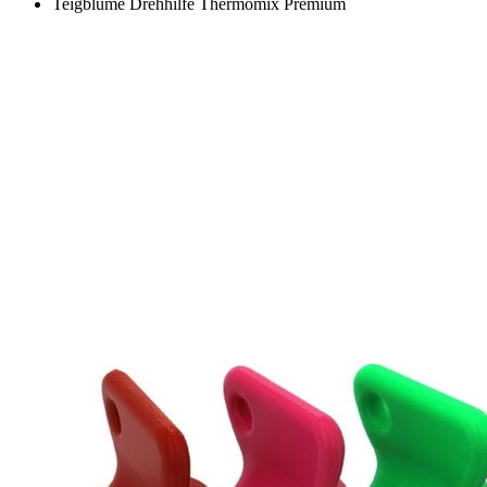
Teigblume Drehhilfe Thermomix Premium