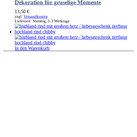
Dekoration für gruselige Momente
13,50
€
zzgl.
Versandkosten
Lieferzeit:
Vorrätig, 1-3 Werktage
In den Warenkorb
Kurzfassung
Tierfiguren
,
Dekoration
Highland Rind mit großem Herz /
Liebesgeschenk Tierfigur Hochland-Rind
Chibby
18,75
€
zzgl.
Versandkosten
Lieferzeit:
Vorrätig, 1-3 Werktage
In den Warenkorb
Kurzfassung
Tierfiguren