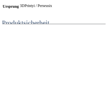
3DPrintyi / Perseusix
Ursprung
Produktsicherheit
Herstellerinformationen
TOOLS3D Manufaktur
Inh. Andreas Erdkamp
Friedenstrasse 9
41844 Wegberg
02434-927090
shop[@]tools3d.de
Sicherheitshinweise
Dekorationsartikel, kein Spielzeug.
Kategorien