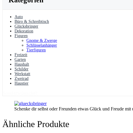
Auto
Büro & Schreibtisch
Glücksbringer
Dekoration
Figuren
Gnome & Zwerge
Schlüsselanhänger
Tierfiguren
Freizeit
Garten
Haushalt
Schilder
Werkstatt
Zweirad
Haustier
Sonderwünsche?
Schenke dir selbst oder Freunden etwas Glück und Freude mit
Ähnliche Produkte