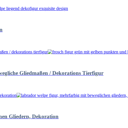
gn
egliche Gliedmaßen / Dekorations Tierfigur
hen Gliedern, Dekoration