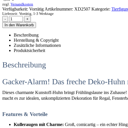
zzgl.
Versandkosten
Verfügbarkeit:
Vorrätig
Artikelnummer:
XD2507
Kategorie:
Tierfigur
Lieferzeit:
Vorrätig, 1-3 Werktage
-
+
In den Warenkorb
Beschreibung
Herstellung & Copyright
Zusätzliche Informationen
Produktsicherheit
Beschreibung
Gacker-Alarm! Das freche Deko-Huhn 
Dieses charmante Kunstoff-Huhn bringt Frühlingslaune ins Zuhause! 
macht es zur idealen, unkomplizierten Dekoration für Regal, Fenster
Features & Vorteile
Kulleraugen mit Charme:
Groß, comicartig – ein echter Hin