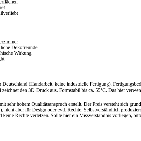
erflächen
ne!
ilverliebt
derzimmer
hliche Dekofreunde
thische Wirkung
ght
n Deutschland (Handarbeit, keine industrielle Fertigung). Fertigung
 zeichnet den 3D-Druck aus. Formstabil bis ca. 55°C. Das hier verwend
mit sehr hohem Qualitätsanspruch erstellt. Der Preis versteht sich gr
 nicht aber für Design oder evtl. Rechte. Selbstverständlich produziere
d keine Rechte verletzen. Sollte hier ein Missverständnis vorliegen, 