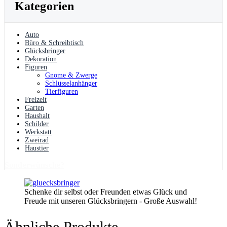
Kategorien
Auto
Büro & Schreibtisch
Glücksbringer
Dekoration
Figuren
Gnome & Zwerge
Schlüsselanhänger
Tierfiguren
Freizeit
Garten
Haushalt
Schilder
Werkstatt
Zweirad
Haustier
Sonderwünsche?
Schenke dir selbst oder Freunden etwas Glück und
Freude mit unseren Glücksbringern - Große Auswahl!
Ähnliche Produkte