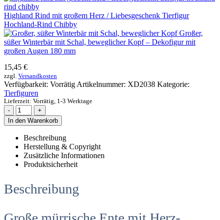
Highland Rind mit großem Herz / Liebesgeschenk Tierfigur
Hochland-Rind Chibby
Großer,
süßer Winterbär mit Schal, beweglicher Kopf – Dekofigur mit
großen Augen 180 mm
15,45
€
zzgl.
Versandkosten
Verfügbarkeit:
Vorrätig
Artikelnummer:
XD2038
Kategorie:
Tierfiguren
Lieferzeit:
Vorrätig, 1-3 Werktage
-
+
In den Warenkorb
Beschreibung
Herstellung & Copyright
Zusätzliche Informationen
Produktsicherheit
Beschreibung
Große mürrische Ente mit Herz-