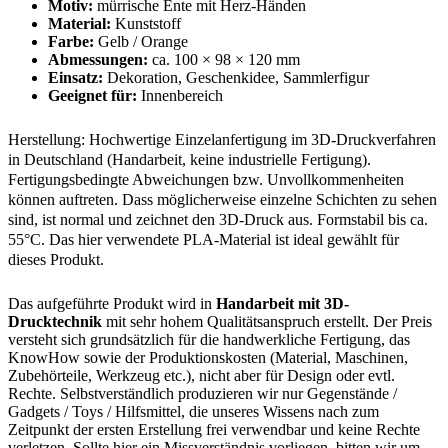
Motiv:
mürrische Ente mit Herz-Händen
Material:
Kunststoff
Farbe:
Gelb / Orange
Abmessungen:
ca. 100 × 98 × 120 mm
Einsatz:
Dekoration, Geschenkidee, Sammlerfigur
Geeignet für:
Innenbereich
Herstellung: Hochwertige Einzelanfertigung im 3D-Druckverfahren
in Deutschland (Handarbeit, keine industrielle Fertigung).
Fertigungsbedingte Abweichungen bzw. Unvollkommenheiten
können auftreten. Dass möglicherweise einzelne Schichten zu sehen
sind, ist normal und zeichnet den 3D-Druck aus. Formstabil bis ca.
55°C. Das hier verwendete PLA-Material ist ideal gewählt für
dieses Produkt.
Das aufgeführte Produkt wird in
Handarbeit mit 3D-
Drucktechnik
mit sehr hohem Qualitätsanspruch erstellt. Der Preis
versteht sich grundsätzlich für die handwerkliche Fertigung, das
KnowHow sowie der Produktionskosten (Material, Maschinen,
Zubehörteile, Werkzeug etc.), nicht aber für Design oder evtl.
Rechte. Selbstverständlich produzieren wir nur Gegenstände /
Gadgets / Toys / Hilfsmittel, die unseres Wissens nach zum
Zeitpunkt der ersten Erstellung frei verwendbar und keine Rechte
verletzen. Sollte hier ein Missverständnis vorliegen, bitten wir um