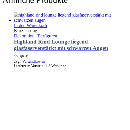
In den Warenkorb
Kurzfassung
Dekoration
,
Tierfiguren
Highland Rind Lounge liegend
glasfaserverstärkt mit schwarzen Augen
13,55
€
zzgl.
Versandkosten
Lieferzeit:
Vorrätig, 1-3 Werktage
In den Warenkorb
Kurzfassung
Tierfiguren
Buntes Deko Huhn – Lebensfreude im
Hühnerstall / Dekoration
6,35
€
zzgl.
Versandkosten
Lieferzeit:
Vorrätig, 1-3 Werktage