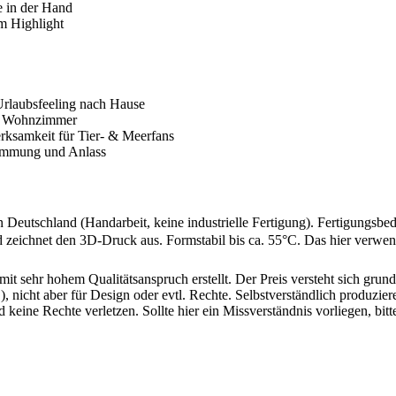
e in der Hand
m Highlight
Urlaubsfeeling nach Hause
nd Wohnzimmer
rksamkeit für Tier- & Meerfans
timmung und Anlass
n Deutschland (Handarbeit, keine industrielle Fertigung). Fertigung
 zeichnet den 3D-Druck aus. Formstabil bis ca. 55°C. Das hier verwend
mit sehr hohem Qualitätsanspruch erstellt. Der Preis versteht sich gr
 nicht aber für Design oder evtl. Rechte. Selbstverständlich produziere
d keine Rechte verletzen. Sollte hier ein Missverständnis vorliegen, 