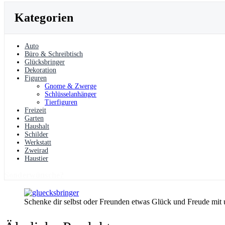
Kategorien
Auto
Büro & Schreibtisch
Glücksbringer
Dekoration
Figuren
Gnome & Zwerge
Schlüsselanhänger
Tierfiguren
Freizeit
Garten
Haushalt
Schilder
Werkstatt
Zweirad
Haustier
Sonderwünsche?
Schenke dir selbst oder Freunden etwas Glück und Freude mit