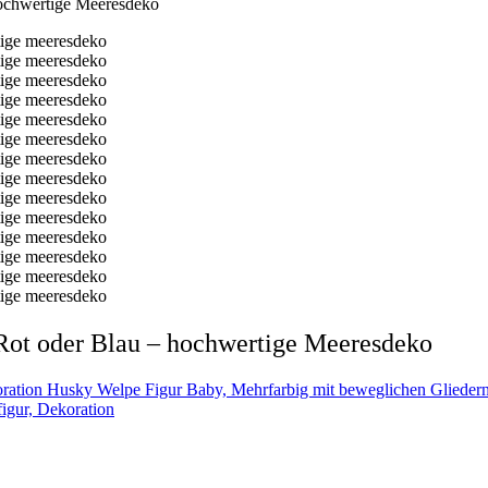
hochwertige Meeresdeko
Rot oder Blau – hochwertige Meeresdeko
Husky Welpe Figur Baby, Mehrfarbig mit beweglichen Gliedern
igur, Dekoration