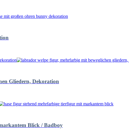
tion
hen Gliedern, Dekoration
t markantem Blick / Badboy