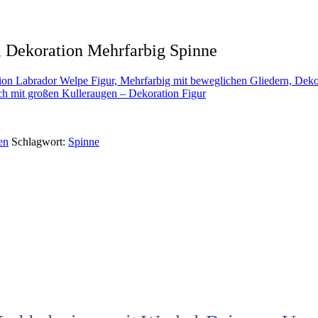
 Dekoration Mehrfarbig Spinne
Labrador Welpe Figur, Mehrfarbig mit beweglichen Gliedern, Deko
h mit großen Kulleraugen – Dekoration Figur
en
Schlagwort:
Spinne