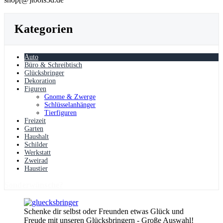
Kategorien
Auto
Büro & Schreibtisch
Glücksbringer
Dekoration
Figuren
Gnome & Zwerge
Schlüsselanhänger
Tierfiguren
Freizeit
Garten
Haushalt
Schilder
Werkstatt
Zweirad
Haustier
Sonderwünsche?
Schenke dir selbst oder Freunden etwas Glück und
Freude mit unseren Glücksbringern - Große Auswahl!