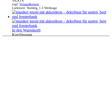
16,95
€
zzgl.
Versandkosten
Lieferzeit:
Vorrätig, 1-3 Werktage
In den Warenkorb
Kurzfassung
Gnome & Zwerge
Musiker Gnom mit Akkordeon – Dekofigur für
Garten, Beet und Fensterbank
17,95
€
zzgl.
Versandkosten
Lieferzeit:
Vorrätig, 1-3 Werktage
In den Warenkorb
Kurzfassung
Gnome & Zwerge
Grübelzwerg Brushes Figur metallic
handveredelt Garten Deko