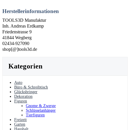
Herstellerinformationen
TOOLS3D Manufaktur
Inh. Andreas Erdkamp
Friedenstrasse 9
41844 Wegberg
02434-927090
shop[@]tools3d.de
Kategorien
Auto
Büro & Schreibtisch
Glücksbringer
Dekoration
Figuren
Gnome & Zwerge
Schlüsselanhänger
Tierfiguren
Freizeit
Garten
Haushalt