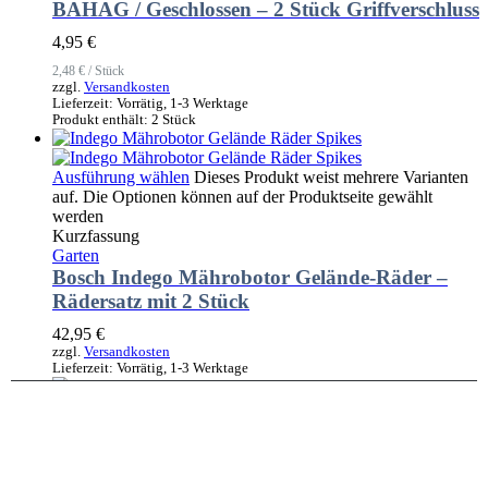
BAHAG / Geschlossen – 2 Stück Griffverschluss
4,95
€
2,48
€
/
Stück
zzgl.
Versandkosten
Lieferzeit:
Vorrätig, 1-3 Werktage
Produkt enthält: 2
Stück
Ausführung wählen
Dieses Produkt weist mehrere Varianten
auf. Die Optionen können auf der Produktseite gewählt
werden
Kurzfassung
Garten
Bosch Indego Mährobotor Gelände-Räder –
Rädersatz mit 2 Stück
42,95
€
zzgl.
Versandkosten
Lieferzeit:
Vorrätig, 1-3 Werktage
In den Warenkorb
Kurzfassung
Werkstatt
,
Garten
Wandhalterung für Bosch GBL 18V- 750