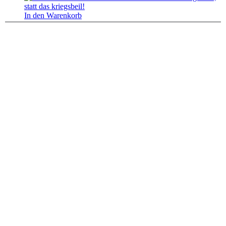
In den Warenkorb
Kurzfassung
Schilder
Schild: Manchmal ist es leichter die Nachbarn
zu begraben, statt das Kriegsbeil!
5,95
€
zzgl.
Versandkosten
Lieferzeit:
Vorrätig, 1-3 Werktage
In den Warenkorb
Kurzfassung
Schilder
Schild: Man muss nicht verrückt sein um hier
zu arbeiten, aber es hilft ungemein.
8,95
€
zzgl.
Versandkosten
Lieferzeit:
Vorrätig, 1-3 Werktage
In den Warenkorb
Kurzfassung