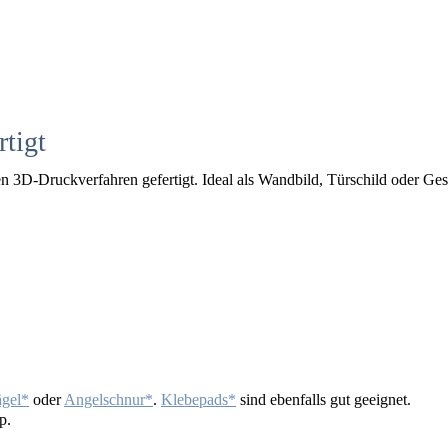
rtigt
n 3D-Druckverfahren gefertigt. Ideal als Wandbild, Türschild oder Ges
ägel
oder
Angelschnur
.
Klebepads
sind ebenfalls gut geeignet.
p.