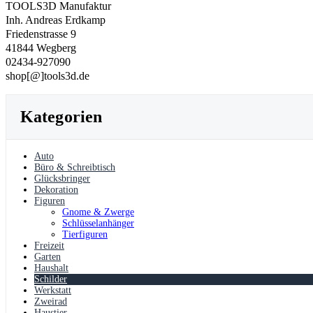
TOOLS3D Manufaktur
Inh. Andreas Erdkamp
Friedenstrasse 9
41844 Wegberg
02434-927090
shop[@]tools3d.de
Kategorien
Auto
Büro & Schreibtisch
Glücksbringer
Dekoration
Figuren
Gnome & Zwerge
Schlüsselanhänger
Tierfiguren
Freizeit
Garten
Haushalt
Schilder
Werkstatt
Zweirad
Haustier