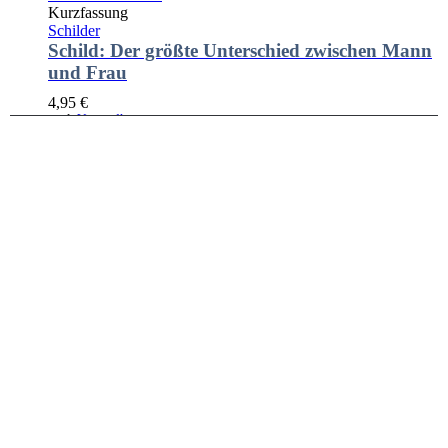
Kurzfassung
Schilder
Schild: Der größte Unterschied zwischen Mann
und Frau
4,95
€
zzgl.
Versandkosten
Lieferzeit:
Vorrätig, 1-3 Werktage
In den Warenkorb
Kurzfassung
Schilder
Schild: Manchmal ist es leichter die Nachbarn
zu begraben, statt das Kriegsbeil!
5,95
€
zzgl.
Versandkosten
Lieferzeit:
Vorrätig, 1-3 Werktage