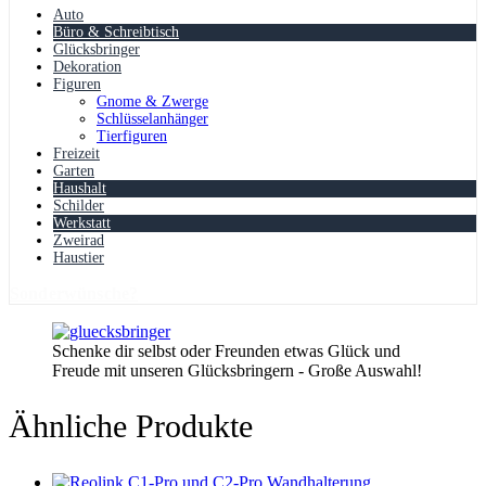
Auto
Büro & Schreibtisch
Glücksbringer
Dekoration
Figuren
Gnome & Zwerge
Schlüsselanhänger
Tierfiguren
Freizeit
Garten
Haushalt
Schilder
Werkstatt
Zweirad
Haustier
Sonderwünsche?
Schenke dir selbst oder Freunden etwas Glück und
Freude mit unseren Glücksbringern - Große Auswahl!
Ähnliche Produkte