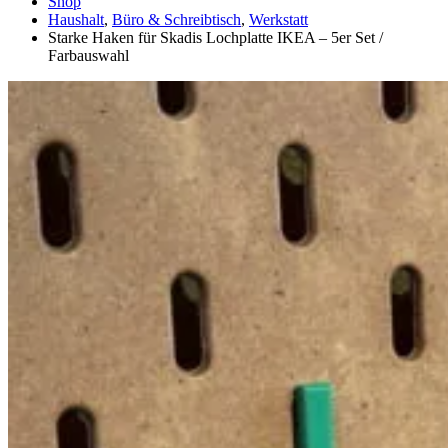
Shop
Haushalt
,
Büro & Schreibtisch
,
Werkstatt
Starke Haken für Skadis Lochplatte IKEA – 5er Set /
Farbauswahl