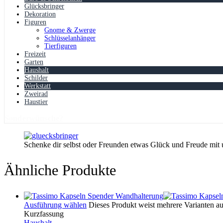
Glücksbringer
Dekoration
Figuren
Gnome & Zwerge
Schlüsselanhänger
Tierfiguren
Freizeit
Garten
Haushalt
Schilder
Werkstatt
Zweirad
Haustier
Sonderwünsche?
Schenke dir selbst oder Freunden etwas Glück und Freude mit
Ähnliche Produkte
Ausführung wählen
Dieses Produkt weist mehrere Varianten a
Kurzfassung
Haushalt