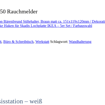
S50 Rauchmelder
Bärenfreund Stiftehalter, Braun matt ca. 151x119x120mm / Dekorat
ke Haken für Skadis Lochplatte IKEA – 5er Set / Farbauswahl
t
,
Büro & Schreibtisch
,
Werkstatt
Schlagwort:
Wandhalterung
sstation – weiß