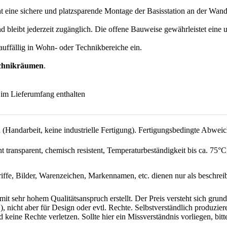
t eine sichere und platzsparende Montage der Basisstation an der Wand
nd bleibt jederzeit zugänglich. Die offene Bauweise gewährleistet ein
auffällig in Wohn- oder Technikbereiche ein.
chnikräumen
.
t im Lieferumfang enthalten
 (Handarbeit, keine industrielle Fertigung). Fertigungsbedingte Abwei
ht transparent, chemisch resistent, Temperaturbeständigkeit bis ca. 75°C,
ffe, Bilder, Warenzeichen, Markennamen, etc. dienen nur als beschre
mit sehr hohem Qualitätsanspruch erstellt. Der Preis versteht sich gr
 nicht aber für Design oder evtl. Rechte. Selbstverständlich produziere
d keine Rechte verletzen. Sollte hier ein Missverständnis vorliegen, 