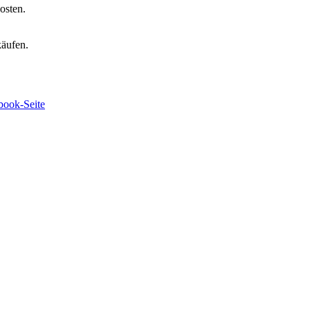
osten.
käufen.
book-Seite