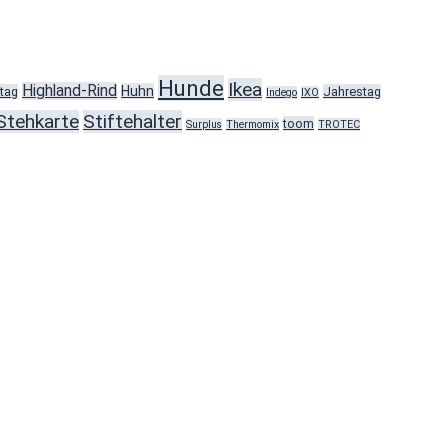
Hunde
Ikea
Highland-Rind
Huhn
tag
Jahrestag
Indego
IXO
Stehkarte
Stiftehalter
toom
Surplus
Thermomix
TROTEC