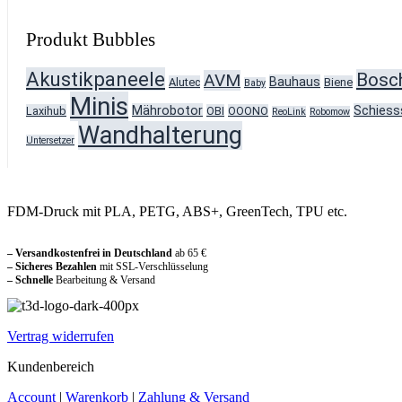
Produkt Bubbles
Akustikpaneele
Bosc
AVM
Bauhaus
Alutec
Biene
Baby
Minis
Mährobotor
Schiess
Laxihub
OBI
OOONO
ReoLink
Robomow
Wandhalterung
Untersetzer
FDM-Druck mit PLA, PETG, ABS+, GreenTech, TPU etc.
Sicher und vertraut einkaufen
– Versandkostenfrei in Deutschland
ab 65 €
– Sicheres Bezahlen
mit SSL-Verschlüsselung
–
Schnelle
Bearbeitung & Versand
Vertrag widerrufen
Kundenbereich
Account
|
Warenkorb
|
Zahlung & Versand