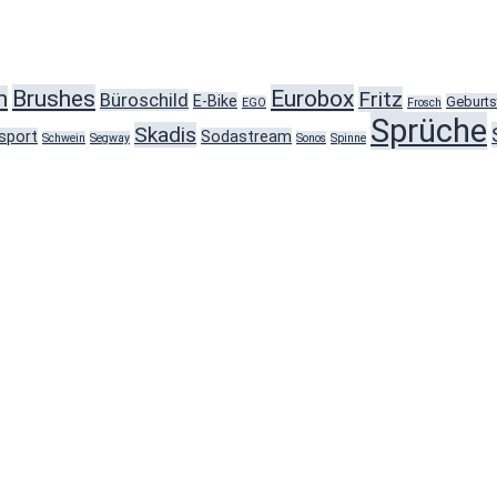
Brushes
Eurobox
h
Fritz
Büroschild
E-Bike
Geburts
EGO
Frosch
Sprüche
Skadis
sport
Sodastream
Schwein
Segway
Sonos
Spinne