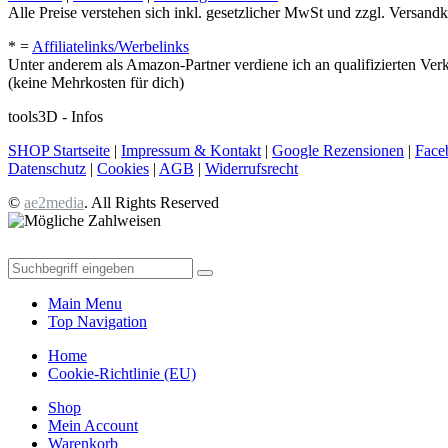
Alle Preise verstehen sich inkl. gesetzlicher MwSt und zzgl. Versandk
* =
Affiliatelinks/Werbelinks
Unter anderem als Amazon-Partner verdiene ich an qualifizierten Ver
(keine Mehrkosten für dich)
tools3D - Infos
SHOP Startseite
|
Impressum & Kontakt
|
Google Rezensionen
|
Face
Datenschutz
|
Cookies
|
AGB
|
Widerrufsrecht
©
ae2media
. All Rights Reserved
Main Menu
Top Navigation
Home
Cookie-Richtlinie (EU)
Shop
Mein Account
Warenkorb