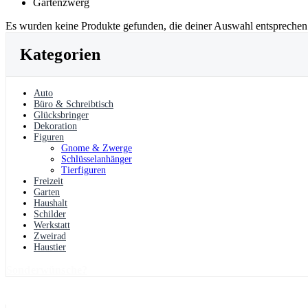
Gartenzwerg
Es wurden keine Produkte gefunden, die deiner Auswahl entsprechen
Kategorien
Auto
Büro & Schreibtisch
Glücksbringer
Dekoration
Figuren
Gnome & Zwerge
Schlüsselanhänger
Tierfiguren
Freizeit
Garten
Haushalt
Schilder
Werkstatt
Zweirad
Haustier
Sonderwünsche?