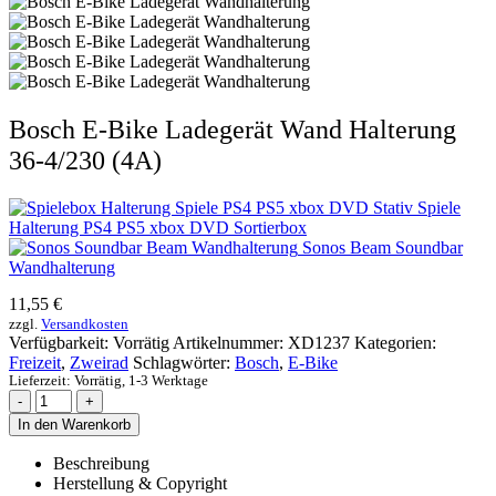
Bosch E-Bike Ladegerät Wand Halterung
36-4/230 (4A)
Spiele
Halterung PS4 PS5 xbox DVD Sortierbox
Sonos Beam Soundbar
Wandhalterung
11,55
€
zzgl.
Versandkosten
Verfügbarkeit:
Vorrätig
Artikelnummer:
XD1237
Kategorien:
Freizeit
,
Zweirad
Schlagwörter:
Bosch
,
E-Bike
Lieferzeit:
Vorrätig, 1-3 Werktage
-
+
In den Warenkorb
Beschreibung
Herstellung & Copyright