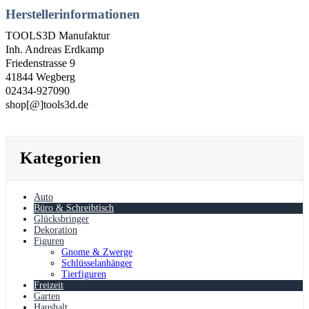
Herstellerinformationen
TOOLS3D Manufaktur
Inh. Andreas Erdkamp
Friedenstrasse 9
41844 Wegberg
02434-927090
shop[@]tools3d.de
Kategorien
Auto
Büro & Schreibtisch
Glücksbringer
Dekoration
Figuren
Gnome & Zwerge
Schlüsselanhänger
Tierfiguren
Freizeit
Garten
Haushalt