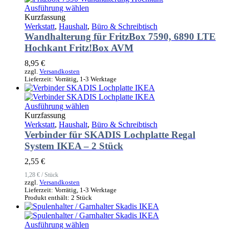
der
Dieses
Ausführung wählen
Produktseite
Produkt
Kurzfassung
gewählt
weist
Werkstatt
,
Haushalt
,
Büro & Schreibtisch
werden
mehrere
Wandhalterung für FritzBox 7590, 6890 LTE
Varianten
Hochkant Fritz!Box AVM
auf.
Die
8,95
€
Optionen
zzgl.
Versandkosten
Lieferzeit:
Vorrätig, 1-3 Werktage
können
auf
der
Dieses
Ausführung wählen
Produktseite
Produkt
Kurzfassung
gewählt
weist
Werkstatt
,
Haushalt
,
Büro & Schreibtisch
werden
mehrere
Verbinder für SKADIS Lochplatte Regal
Varianten
System IKEA – 2 Stück
auf.
Die
2,55
€
Optionen
1,28
€
/
Stück
können
zzgl.
Versandkosten
auf
Lieferzeit:
Vorrätig, 1-3 Werktage
der
Produkt enthält: 2
Stück
Produktseite
gewählt
Dieses
Ausführung wählen
werden