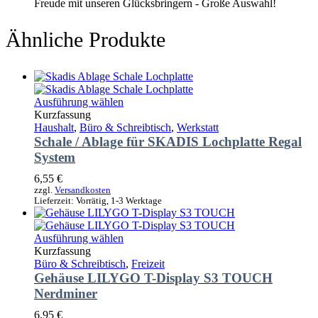
Freude mit unseren Glücksbringern - Große Auswahl!
Ähnliche Produkte
Dieses
Ausführung wählen
Produkt
Kurzfassung
weist
Haushalt
,
Büro & Schreibtisch
,
Werkstatt
mehrere
Schale / Ablage für SKADIS Lochplatte Regal
Varianten
System
auf.
Die
6,55
€
Optionen
zzgl.
Versandkosten
Lieferzeit:
Vorrätig, 1-3 Werktage
können
auf
der
Dieses
Ausführung wählen
Produktseite
Produkt
Kurzfassung
gewählt
weist
Büro & Schreibtisch
,
Freizeit
werden
mehrere
Gehäuse LILYGO T-Display S3 TOUCH
Varianten
Nerdminer
auf.
Die
6,95
€