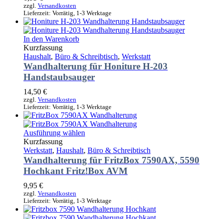
Optionen
zzgl.
Versandkosten
Lieferzeit:
Vorrätig, 1-3 Werktage
können
auf
der
In den Warenkorb
Produktseite
Kurzfassung
gewählt
Haushalt
,
Büro & Schreibtisch
,
Werkstatt
werden
Wandhalterung für Honiture H-203
Handstaubsauger
14,50
€
zzgl.
Versandkosten
Lieferzeit:
Vorrätig, 1-3 Werktage
Dieses
Ausführung wählen
Produkt
Kurzfassung
weist
Werkstatt
,
Haushalt
,
Büro & Schreibtisch
mehrere
Wandhalterung für FritzBox 7590AX, 5590
Varianten
Hochkant Fritz!Box AVM
auf.
Die
9,95
€
Optionen
zzgl.
Versandkosten
Lieferzeit:
Vorrätig, 1-3 Werktage
können
auf