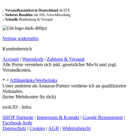
Sicher und vertraut einkaufen
werden
– Versandkostenfrei in Deutschland
ab 65 €
– Sicheres Bezahlen
mit SSL-Verschlüsselung
–
Schnelle
Bearbeitung & Versand
Vertrag widerrufen
Kundenbereich
Account
|
Warenkorb
|
Zahlung & Versand
Alle Preise verstehen sich inkl. gesetzlicher MwSt und zzgl.
Versandkosten.
* =
Affiliatelinks/Werbelinks
Unter anderem als Amazon-Partner verdiene ich an qualifizierten
Verkäufen.
(keine Mehrkosten für dich)
tools3D - Infos
SHOP Startseite
|
Impressum & Kontakt
|
Google Rezensionen
|
Facebook-Seite
Datenschutz
|
Cookies
|
AGB
|
Widerrufsrecht