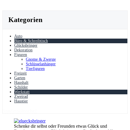
Kategorien
Auto
Büro & Schreibtisch
Glücksbringer
Dekoration
Figuren
Gnome & Zwerge
Schlüsselanhänger
Tierfiguren
Freizeit
Garten
Haushalt
Schilder
Werkstatt
Zweirad
Haustier
Sonderwünsche?
Schenke dir selbst oder Freunden etwas Glück und