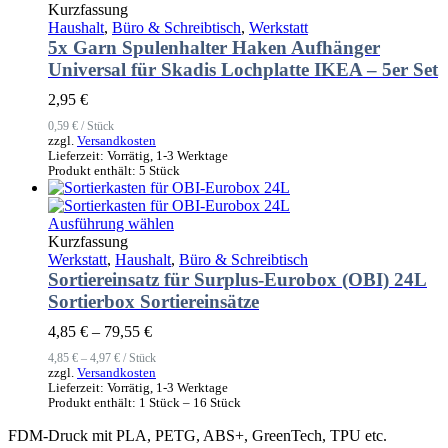
Produkt
Kurzfassung
weist
Haushalt
,
Büro & Schreibtisch
,
Werkstatt
mehrere
5x Garn Spulenhalter Haken Aufhänger
Varianten
Universal für Skadis Lochplatte IKEA – 5er Set
auf.
Die
2,95
€
Optionen
0,59
€
/
Stück
können
zzgl.
Versandkosten
auf
Lieferzeit:
Vorrätig, 1-3 Werktage
der
Produkt enthält: 5
Stück
Produktseite
gewählt
Dieses
Ausführung wählen
werden
Produkt
Kurzfassung
weist
Werkstatt
,
Haushalt
,
Büro & Schreibtisch
mehrere
Sortiereinsatz für Surplus-Eurobox (OBI) 24L
Varianten
Sortierbox Sortiereinsätze
auf.
Die
4,85
€
–
79,55
€
Optionen
4,85
€
–
4,97
€
/
Stück
können
zzgl.
Versandkosten
auf
Lieferzeit:
Vorrätig, 1-3 Werktage
der
Produkt enthält: 1
Stück
– 16
Stück
Produktseite
FDM-Druck mit PLA, PETG, ABS+, GreenTech, TPU etc.
gewählt