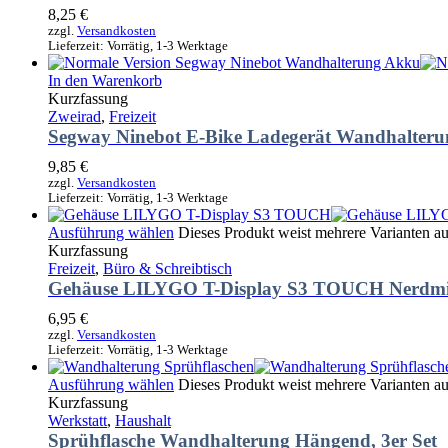
8,25
€
zzgl.
Versandkosten
Lieferzeit:
Vorrätig, 1-3 Werktage
In den Warenkorb
Kurzfassung
Zweirad
,
Freizeit
Segway Ninebot E-Bike Ladegerät Wandhalteru
9,85
€
zzgl.
Versandkosten
Lieferzeit:
Vorrätig, 1-3 Werktage
Ausführung wählen
Dieses Produkt weist mehrere Varianten a
Kurzfassung
Freizeit
,
Büro & Schreibtisch
Gehäuse LILYGO T-Display S3 TOUCH Nerdmi
6,95
€
zzgl.
Versandkosten
Lieferzeit:
Vorrätig, 1-3 Werktage
Ausführung wählen
Dieses Produkt weist mehrere Varianten a
Kurzfassung
Werkstatt
,
Haushalt
Sprühflasche Wandhalterung Hängend, 3er Set