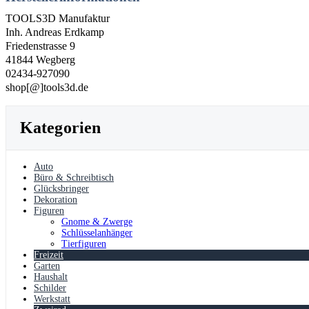
TOOLS3D Manufaktur
Inh. Andreas Erdkamp
Friedenstrasse 9
41844 Wegberg
02434-927090
shop[@]tools3d.de
Kategorien
Auto
Büro & Schreibtisch
Glücksbringer
Dekoration
Figuren
Gnome & Zwerge
Schlüsselanhänger
Tierfiguren
Freizeit
Garten
Haushalt
Schilder
Werkstatt