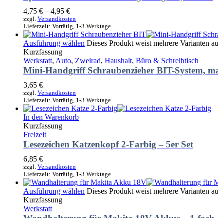
4,75
€
–
4,95
€
zzgl.
Versandkosten
Lieferzeit:
Vorrätig, 1-3 Werktage
Ausführung wählen
Dieses Produkt weist mehrere Varianten a
Kurzfassung
Werkstatt
,
Auto
,
Zweirad
,
Haushalt
,
Büro & Schreibtisch
Mini-Handgriff Schraubenzieher BIT-System, ma
3,65
€
zzgl.
Versandkosten
Lieferzeit:
Vorrätig, 1-3 Werktage
In den Warenkorb
Kurzfassung
Freizeit
Lesezeichen Katzenkopf 2-Farbig – 5er Set
6,85
€
zzgl.
Versandkosten
Lieferzeit:
Vorrätig, 1-3 Werktage
Ausführung wählen
Dieses Produkt weist mehrere Varianten a
Kurzfassung
Werkstatt