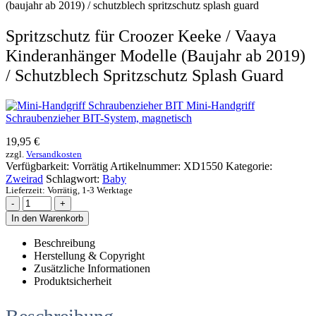
Spritzschutz für Croozer Keeke / Vaaya
Kinderanhänger Modelle (Baujahr ab 2019)
/ Schutzblech Spritzschutz Splash Guard
Mini-Handgriff
Schraubenzieher BIT-System, magnetisch
19,95
€
zzgl.
Versandkosten
Verfügbarkeit:
Vorrätig
Artikelnummer:
XD1550
Kategorie:
Zweirad
Schlagwort:
Baby
Lieferzeit:
Vorrätig, 1-3 Werktage
-
+
In den Warenkorb
Beschreibung
Herstellung & Copyright
Zusätzliche Informationen
Produktsicherheit