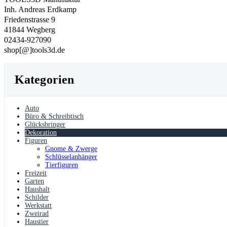
Inh. Andreas Erdkamp
Friedenstrasse 9
41844 Wegberg
02434-927090
shop[@]tools3d.de
Kategorien
Auto
Büro & Schreibtisch
Glücksbringer
Dekoration
Figuren
Gnome & Zwerge
Schlüsselanhänger
Tierfiguren
Freizeit
Garten
Haushalt
Schilder
Werkstatt
Zweirad
Haustier