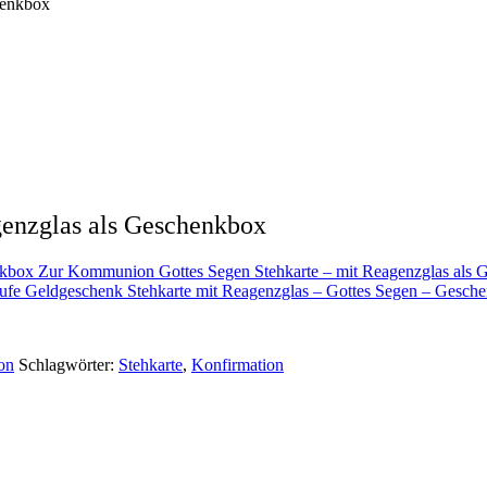
henkbox
genzglas als Geschenkbox
Zur Kommunion Gottes Segen Stehkarte – mit Reagenzglas als 
ufe Geldgeschenk Stehkarte mit Reagenzglas – Gottes Segen – Gesche
on
Schlagwörter:
Stehkarte
,
Konfirmation