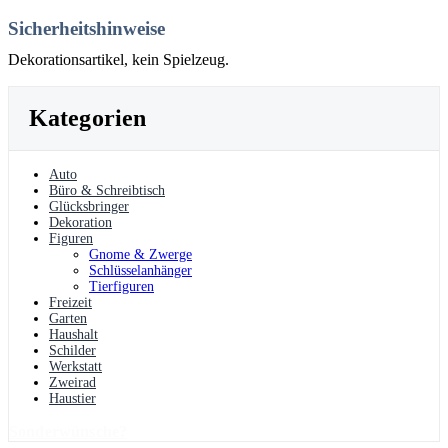
Sicherheitshinweise
Dekorationsartikel, kein Spielzeug.
Kategorien
Auto
Büro & Schreibtisch
Glücksbringer
Dekoration
Figuren
Gnome & Zwerge
Schlüsselanhänger
Tierfiguren
Freizeit
Garten
Haushalt
Schilder
Werkstatt
Zweirad
Haustier
Sonderwünsche?