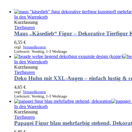
In den Warenkorb
Kurzfassung
Tierfiguren
Maus „Käsedieb“ Figur – Dekorative Tierfigur 
6,55
€
zzgl.
Versandkosten
Lieferzeit:
Vorrätig, 1-3 Werktage
In den Warenkorb
Kurzfassung
Tierfiguren
Deko Huhn mit XXL-Augen – einfach lustig & c
4,65
€
zzgl.
Versandkosten
Lieferzeit:
Vorrätig, 1-3 Werktage
In den Warenkorb
Kurzfassung
Tierfiguren
Papagei Figur blau mehrfarbig stehend, Dekora
6,85
€