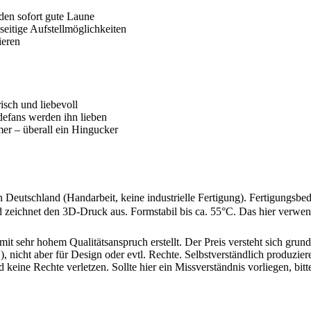
en sofort gute Laune
seitige Aufstellmöglichkeiten
ieren
risch und liebevoll
defans werden ihn lieben
r – überall ein Hingucker
n Deutschland (Handarbeit, keine industrielle Fertigung). Fertigung
 zeichnet den 3D-Druck aus. Formstabil bis ca. 55°C. Das hier verwend
mit sehr hohem Qualitätsanspruch erstellt. Der Preis versteht sich gr
 nicht aber für Design oder evtl. Rechte. Selbstverständlich produziere
d keine Rechte verletzen. Sollte hier ein Missverständnis vorliegen, 