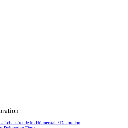
oration
 Lebensfreude im Hühnerstall / Dekoration
s Dekoration Figur