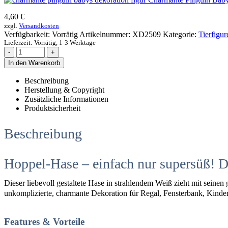
4,60
€
zzgl.
Versandkosten
Verfügbarkeit:
Vorrätig
Artikelnummer:
XD2509
Kategorie:
Tierfigur
Lieferzeit:
Vorrätig, 1-3 Werktage
-
+
In den Warenkorb
Beschreibung
Herstellung & Copyright
Zusätzliche Informationen
Produktsicherheit
Beschreibung
Hoppel-Hase – einfach nur supersüß! 
Dieser liebevoll gestaltete Hase in strahlendem Weiß zieht mit seine
unkomplizierte, charmante Dekoration für Regal, Fensterbank, Kinde
Features & Vorteile