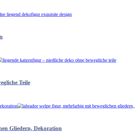
gn
gliche Teile
hen Gliedern, Dekoration